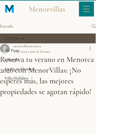
Menorvillas
Entrada
All Posts
menorvillasmenorca
All Posts
5 dic 2025
3 min de lectura
Reserva tu verano en Menorca
Lifestyle
2026 con MenorVillas: ¡No
Spring in Menorca
Villa Holidays
esperes más, las mejores
propiedades se agotan rápido!