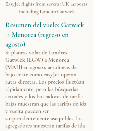
EasyJet flights from several UK airports 
including London Gatwick
Resumen del vuelo: Gatwick 
→ Menorca (regreso en 
agosto)
Si planeas volar de
Londres 
Gatwick (LGW) a Menorca 
(MAH)
en agosto, aerolíneas de 
bajo coste como easyJet operan 
rutas directas. Los precios fluctúan 
rápidamente, pero las búsquedas 
actuales y los buscadores de tarifas 
bajas muestran que las tarifas de ida 
y vuelta pueden ser 
sorprendentemente asequibles: los 
agregadores muestran
tarifas de ida 