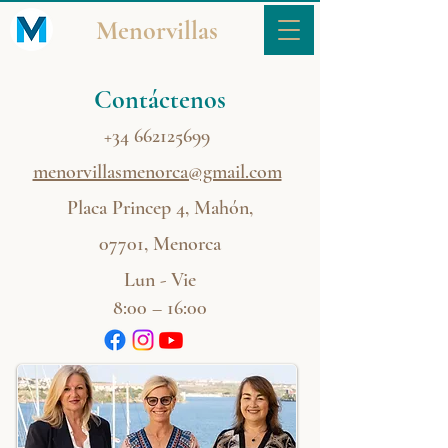
Menorvillas
Haga clic
aquí
para ver nuestra política de
Contáctenos
privacidad
+34 662125699
menorvillasmenorca@gmail.com
Placa Princep 4, Mahón,
07701, Menorca
Lun - Vie
8:00 – 16:00