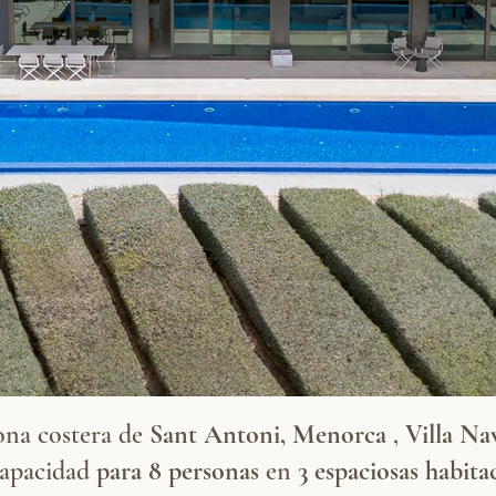
ona costera de
Sant Antoni, Menorca
,
Villa Na
capacidad
para 8 personas
en
3 espaciosas habit