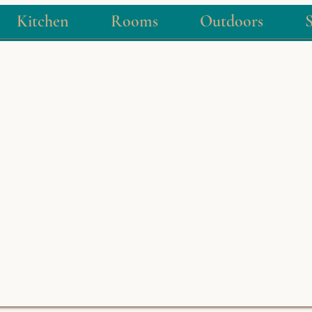
Kitchen
Rooms
Outdoors
S