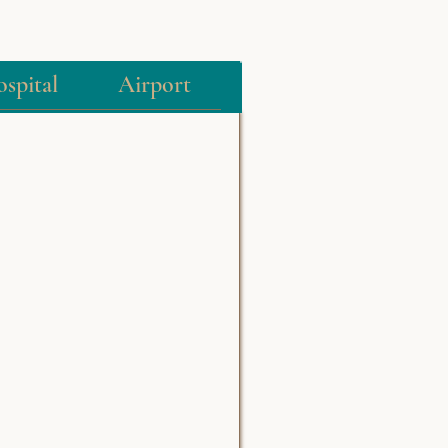
spital
Airport