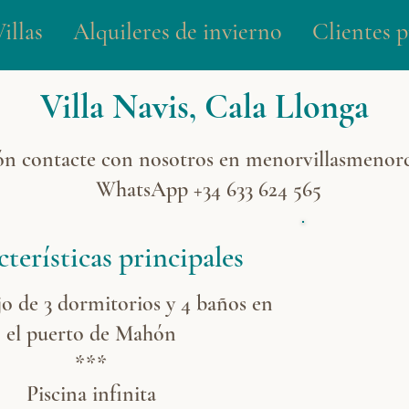
illas
Alquileres de invierno
Clientes p
Villa Navis, Cala Llonga
ón contacte con nosotros en
menorvillasmenor
WhatsApp +34 633 624 565
terísticas principales
ujo de 3 dormitorios y 4 baños en
el puerto de Mahón
***
Piscina infinita