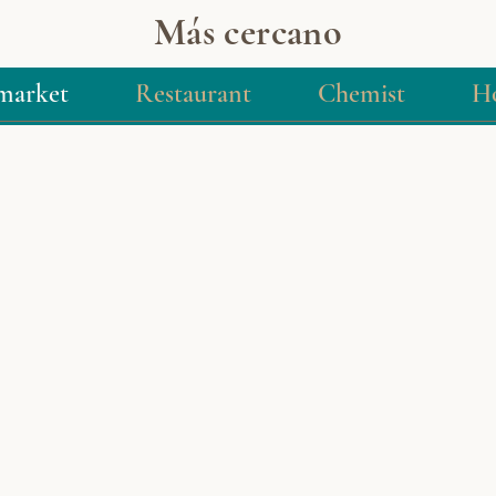
Más cercano
market
Restaurant
Chemist
Ho