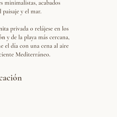
res minimalistas, acabados
paisaje y el mar.
nita
privada o relájese en los
ón
y de la playa más cercana,
e el día con una cena al aire
eciente Mediterráneo.
cación